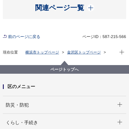
開く
関連ページ一覧
前のページに戻る
ページID：587-215-566
現在位
現在位置
横浜市トップページ
金沢区トップページ
区政情報
金沢ぼたんちゃん通信
ページトップへ
区のメニュー
開く
防災・防犯
開く
くらし・手続き