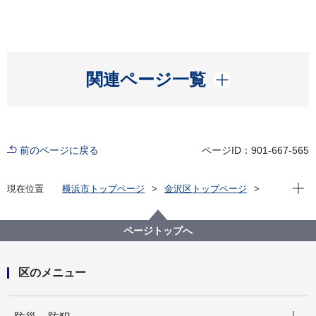
開く
関連ページ一覧
前のページに戻る
ページID：901-667-565
現在位
現在位置
横浜市トップページ
金沢区トップページ
区政情報
広報・刊行物
広報よこはま金沢区版
令和７年（2025年）分
2025年７月
ページトップへ
区のメニュー
開く