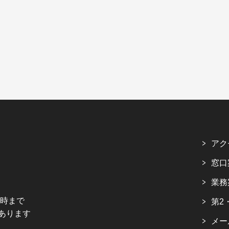
アク
窓口
業務
5時まで
第2
あります
メー