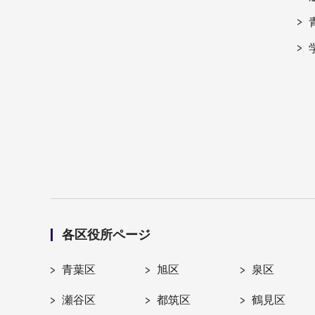
各区役所ページ
青葉区
旭区
泉区
瀬谷区
都筑区
鶴見区