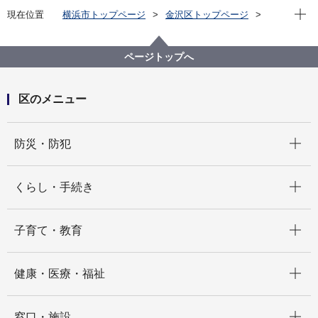
現在位
現在位置
横浜市トップページ
金沢区トップページ
区政情報
広報・刊行物
広報よこはま金沢区版
令和４年（2022年）分
2022年10月号
ページトップへ
区のメニュー
開く
防災・防犯
開く
くらし・手続き
開く
子育て・教育
開く
健康・医療・福祉
開く
窓口・施設