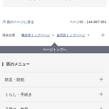
前のページに戻る
ページID：144-867-951
現在位
現在位置
横浜市トップページ
金沢区トップページ
くらし・手続き
住まい・暮らし
ページトップへ
区のメニュー
開く
防災・防犯
開く
くらし・手続き
開く