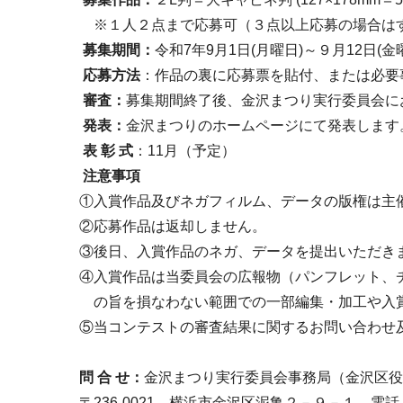
※１人２点まで応募可（３点以上応募の場合は
募集期間：
令和7年9月1日(月曜日)～９月12日(
応募方法
：作品の裏に応募票を貼付、または必要
審査：
募集期間終了後、金沢まつり実行委員会に
発表：
金沢まつりのホームページにて発表します
表 彰 式
：11月（予定）
注意事項
①入賞作品及びネガフィルム、データの版権は主
②応募作品は返却しません。
③後日、入賞作品のネガ、データを提出いただき
④入賞作品は当委員会の広報物（パンフレット、チ
の旨を損なわない範囲での一部編集・加工や入賞
⑤当コンテストの審査結果に関するお問い合わせ
問 合 せ：
金沢まつり実行委員会事務局（金沢区役
〒236-0021 横浜市金沢区泥亀２－９－１ 電話：788