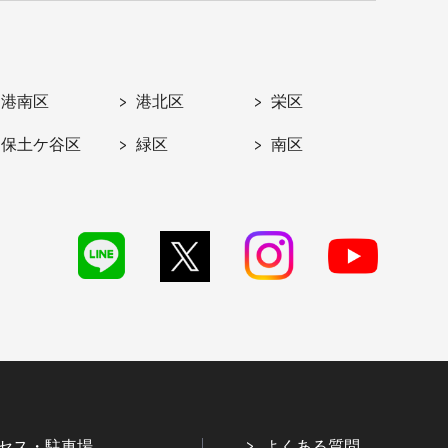
港南区
港北区
栄区
保土ケ谷区
緑区
南区
セス・駐車場
よくある質問