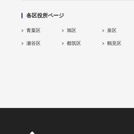
各区役所ページ
青葉区
旭区
泉区
瀬谷区
都筑区
鶴見区