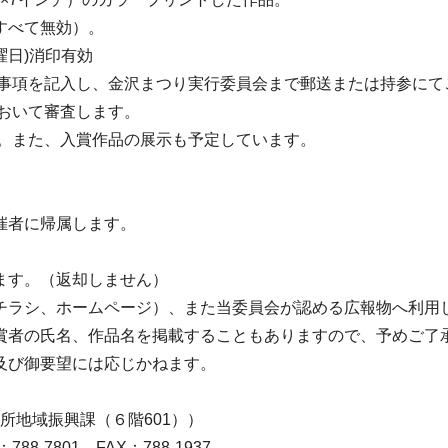
すべて無効）。
金曜日)消印有効
事項を記入し、金沢まつり実行委員会まで郵送または持参にて
おいて審査します。
。また、入賞作品の展示も予定しています。
催者に帰属します。
ます。（返却しません）
ラシ、ホームページ）、また当委員会が認める広報物へ利用
者の氏名、作品名を掲載することもありますので、予めご了
及び御要望には応じかねます。
所地域振興課（６階601））
-7801 FAX：788-1937