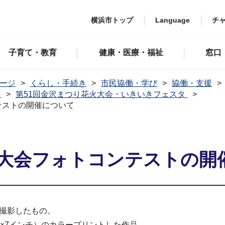
横浜市トップ
Language
チ
子育て・教育
健康・医療・福祉
窓口
ージ
くらし・手続き
市民協働・学び
協働・支援
タ
第51回金沢まつり花火大会・いきいきフェスタ
テストの開催について
火大会フォトコンテストの開
を撮影したもの。
m＝5×7インチ）のカラープリントした作品。