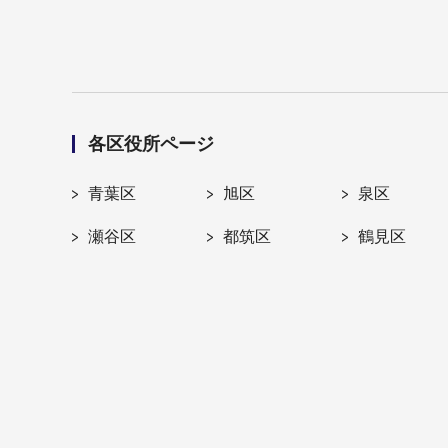
各区役所ページ
青葉区
旭区
泉区
瀬谷区
都筑区
鶴見区