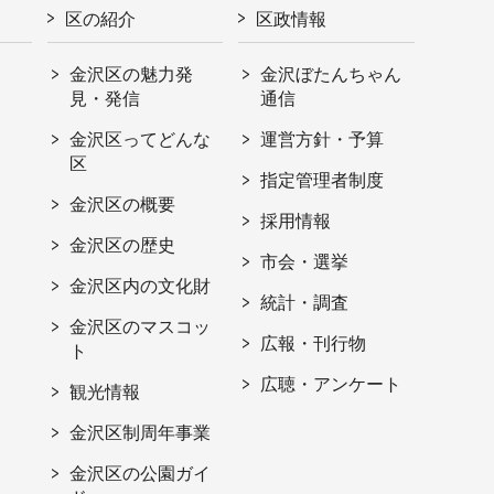
区の紹介
区政情報
金沢区の魅力発
金沢ぼたんちゃん
見・発信
通信
金沢区ってどんな
運営方針・予算
区
指定管理者制度
金沢区の概要
採用情報
金沢区の歴史
市会・選挙
金沢区内の文化財
統計・調査
金沢区のマスコッ
広報・刊行物
ト
広聴・アンケート
観光情報
金沢区制周年事業
金沢区の公園ガイ