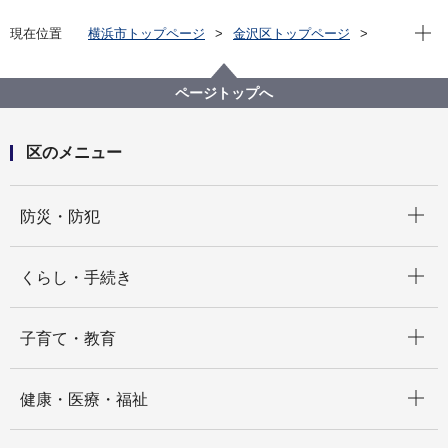
現在位
現在位置
横浜市トップページ
金沢区トップページ
イベント
観光
ページトップへ
区のメニュー
開く
防災・防犯
開く
くらし・手続き
開く
子育て・教育
開く
健康・医療・福祉
開く