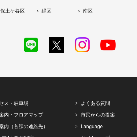
保土ケ谷区
緑区
南区
セス・駐車場
よくある質問
案内・フロアマップ
市民からの提案
案内（各課の連絡先）
Language