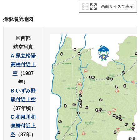
画面サイズで表示
撮影場所地図
区西部
航空写真
A.県立松陽
高校付近上
空
（1987
年）
B.いずみ野
駅付近上空
（87年頃）
C.和泉川和
泉橋付近上
空
（87年）