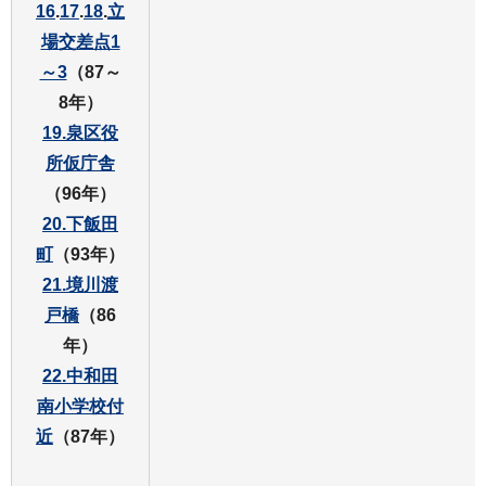
16
.
17
.
18
.
立
場交差点1
～3
（87～
8年）
19.泉区役
所仮庁舎
（96年）
20.下飯田
町
（93年）
21.境川渡
戸橋
（86
年）
22.中和田
南小学校付
近
（87年）