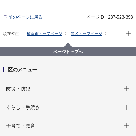
前のページに戻る
ページID：287-523-398
現在位
現在位置
横浜市トップページ
泉区トップページ
区の紹介
泉区の概要
写真で綴る泉区
写真で綴る泉区 区役所所蔵写真紹介
写真で綴る泉区 区役所所蔵写真紹介
ページトップへ
区のメニュー
開く
防災・防犯
開く
くらし・手続き
開く
子育て・教育