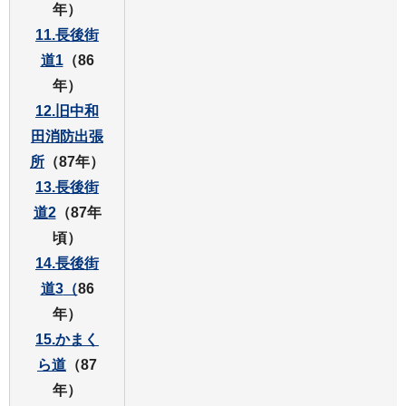
年）
11.長後街
道1
（86
年）
12.旧中和
田消防出張
所
（87年）
13.長後街
道2
（87年
頃）
14.長後街
道3
（
86
年）
15.かまく
ら道
（87
年）