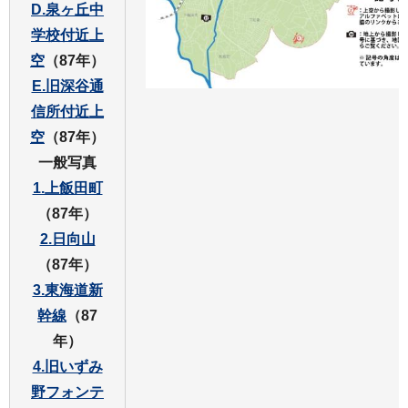
D.泉ヶ丘中
学校付近上
空
（87年）
E.旧深谷通
信所付近上
空
（87年）
一般写真
1.上飯田町
（87年）
2.日向山
（87年）
3.東海道新
幹線
（87
年）
4.旧いずみ
野フォンテ