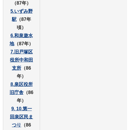
（87年）
5.いずみ野
駅
（87年
頃）
6.和泉遊水
地
（87年）
7.旧戸塚区
役所中和田
支所
（86
年）
8.泉区役所
旧庁舎
（86
年）
9. 10.第一
回泉区民ま
つり
（86