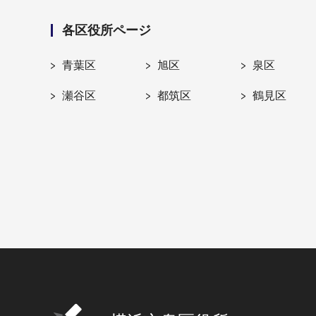
各区役所ページ
青葉区
旭区
泉区
瀬谷区
都筑区
鶴見区