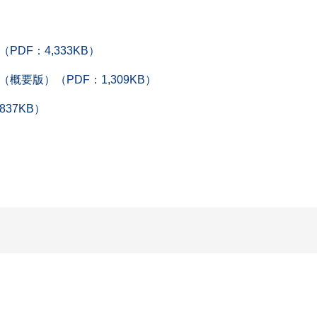
F：4,333KB）
要版）（PDF：1,309KB）
37KB）