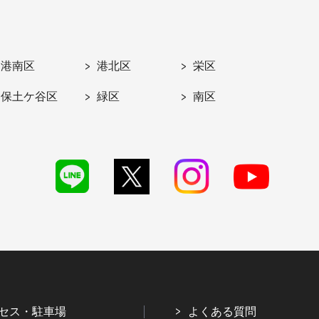
港南区
港北区
栄区
保土ケ谷区
緑区
南区
セス・駐車場
よくある質問