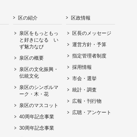
区の紹介
区政情報
泉区をもっともっ
区長のメッセージ
と好きになる い
運営方針・予算
ず魅力なび
指定管理者制度
泉区の概要
採用情報
泉区の文化振興・
伝統文化
市会・選挙
泉区のシンボルマ
統計・調査
ーク・木・花
広報・刊行物
泉区のマスコット
広聴・アンケート
40周年記念事業
30周年記念事業