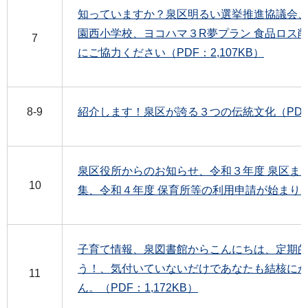
知っていますか？泉区明るい選挙推進協議会、
園西小学校、ヨコハマ３R夢プラン 食品ロス
7
にご協力ください（PDF：2,107KB）
8-9
紹介します！泉区が誇る３つの伝統文化（PDF：3
泉区役所からのお知らせ、令和３年度 泉区ま
10
集、令和４年度 保育所等の利用申請が始まります
子育て情報、泉図書館からこんにちは、定期
う！、気付いていないだけであなたも結核に
11
ん。（PDF：1,172KB）