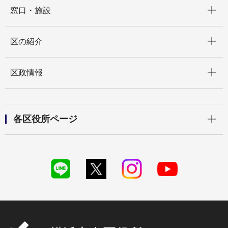
開く
窓口・施設
開く
区の紹介
開く
区政情報
開く
各区役所ページ