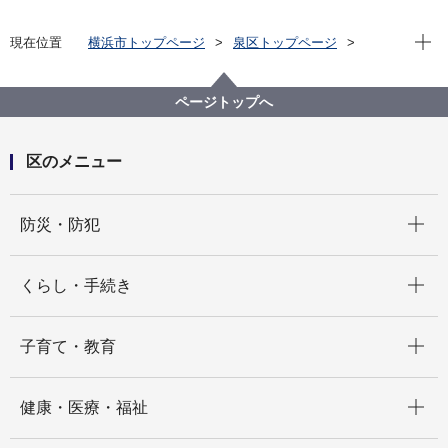
現在位
現在位置
横浜市トップページ
泉区トップページ
区政情報
広報・刊行物
広報よこはま泉区版
2021（令和３）年分
2021（令和3）年１０月号
ページトップへ
区のメニュー
開く
防災・防犯
開く
くらし・手続き
開く
子育て・教育
開く
健康・医療・福祉