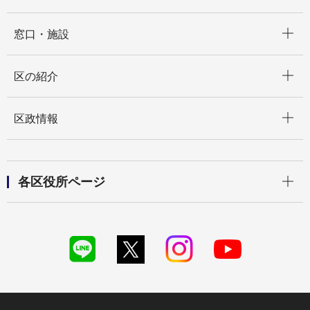
開く
窓口・施設
開く
区の紹介
開く
区政情報
開く
各区役所ページ