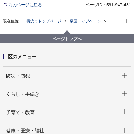
前のページに戻る
ページID：591-947-431
現在位
現在位置
横浜市トップページ
泉区トップページ
くらし・手続き
まちづくり・環境
土木事務所
ハマサポ・愛護会
ページトップへ
区のメニュー
開く
防災・防犯
開く
くらし・手続き
開く
子育て・教育
開く
健康・医療・福祉