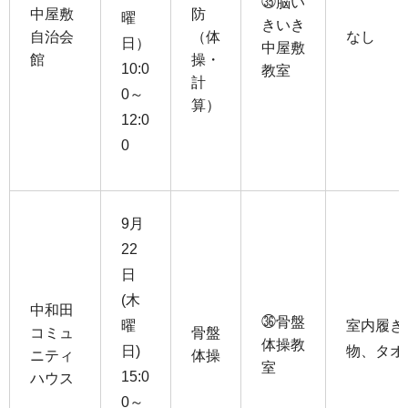
㉟脳い
中屋敷
防
曜
きいき
自治会
（体
なし
日）
中屋敷
館
操・
10:0
教室
計
0～
算）
12:0
0
9月
22
日
(木
中和田
㊱骨盤
曜
室内履き
コミュ
骨盤
体操教
日)
物、タオ
ニティ
体操
室
15:0
ハウス
0～