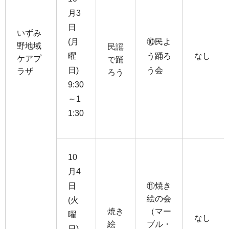
月3
日
いずみ
(月
⑩民よ
野地域
民謡
曜
う踊ろ
なし
ケアプ
で踊
日)
う会
ラザ
ろう
9:30
～1
1:30
10
月4
日
⑪焼き
絵の会
(火
焼き
（マー
曜
なし
絵
ブル・
日)