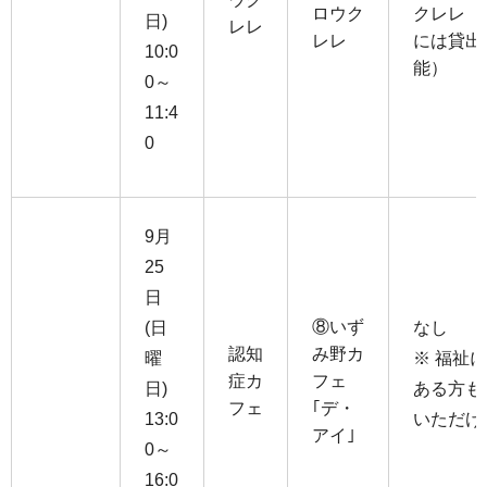
ロウク
クレレ（
日)
レレ
レレ
には貸出
10:0
能）
0～
11:4
0
9月
25
日
⑧いず
(日
なし
認知
み野カ
曜
※ 福祉
症カ
フェ
日)
ある方も
フェ
｢デ・
13:0
いただけ
アイ｣
0～
16:0