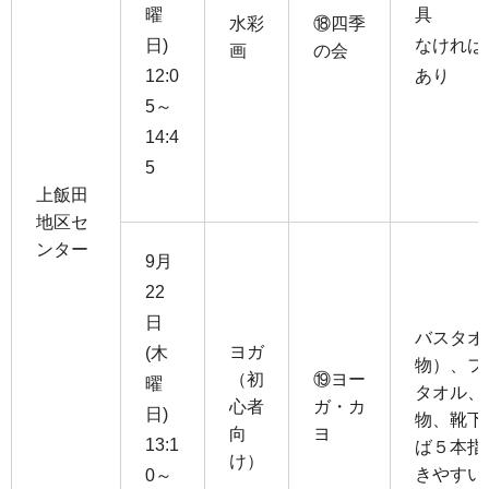
曜
具
水彩
⑱四季
日)
なければ
画
の会
12:0
あり
5～
14:4
5
上飯田
地区セ
ンター
9月
22
日
バスタオ
ヨガ
(木
物）、フ
（初
⑲ヨー
曜
タオル、
心者
ガ・カ
日)
物、靴下
向
ヨ
13:1
ば５本指
け）
きやすい
0～