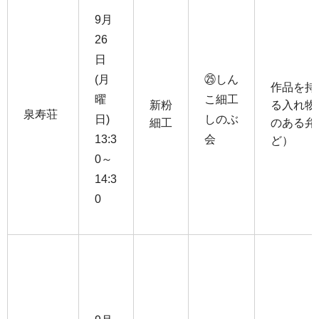
9月
26
日
(月
㉕しん
作品を持
曜
こ細工
新粉
る入れ物
泉寿荘
日)
しのぶ
細工
のある弁
13:3
会
ど）
0～
14:3
0