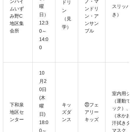
ンハイ
ノ・マ
ドリ
曜
スリッパ
ムいず
ンドリ
ン
日）
き）
み野C
ン・ア
（見
12:3
地区集
ンサン
学）
会所
ブル
0～
14:0
0
10
月2
0日
室内用シ
(木
（運動で
下和泉
キッ
㉓フェ
曜
ック）、
地区セ
ズダ
アリー
日)
（水かお
ンター
ンス
キッズ
18:0
汗拭きタ
マスク
0～