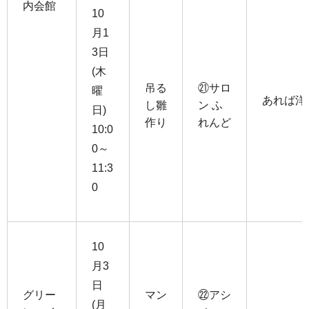
内会館
10
月1
3日
(木
吊る
㉑サロ
曜
あれば洋
し雛
ン ふ
日)
作り
れんど
10:0
0～
11:3
0
10
月3
日
グリー
マン
㉒アシ
(月