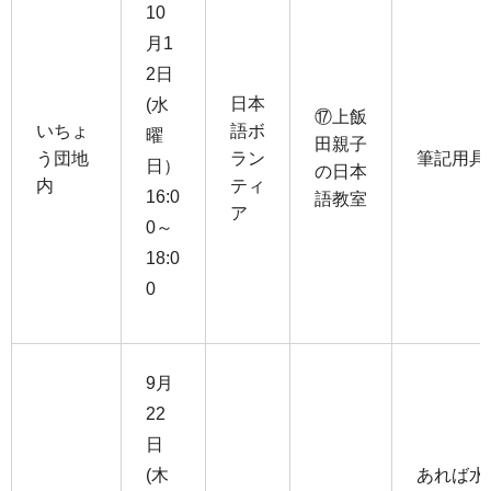
10
月1
2日
日本
(水
⑰上飯
いちょ
語ボ
曜
田親子
う団地
ラン
筆記用具
日）
の日本
内
ティ
16:0
語教室
ア
0～
18:0
0
9月
22
日
(木
あれば水