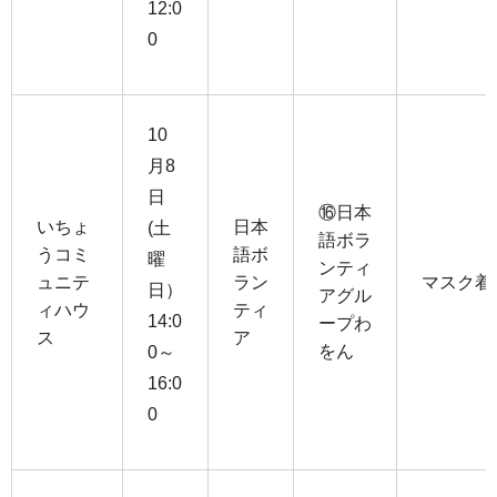
12:0
0
10
月8
日
⑯日本
いちょ
日本
(土
語ボラ
うコミ
語ボ
曜
ンティ
ュニテ
ラン
マスク着
日）
アグル
ィハウ
ティ
14:0
ープわ
ス
ア
をん
0～
16:0
0