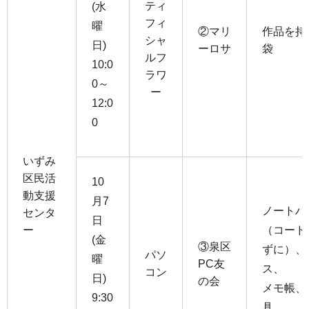
ティ
(水
フィ
曜
②マリ
作品を持
シャ
日)
ーロサ
袋
ルフ
10:0
ラワ
0～
ー
12:0
0
いずみ
区民活
10
動支援
月7
ノートパ
センタ
日
ー
（コード
(金
③泉区
ずに）、
パソ
曜
PC友
ス、
コン
日)
の会
メモ帳、
9:30
具