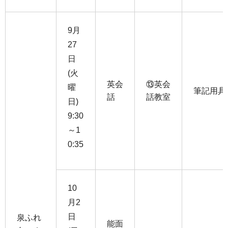
9月
27
日
(火
英会
⑬英会
曜
筆記用具
話
話教室
日)
9:30
～1
0:35
10
月2
日
泉ふれ
能面