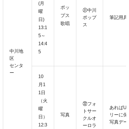
(月
ポッ
㉛中川
曜
プス
ポップ
筆記用具
日)
歌唱
ス
13:1
5～
14:4
中川地
5
区
センタ
ー
10
月1
1日
（火
㉜フォ
あればU
曜
トサー
写真
リーに保
日）
クルオ
写真デー
12:3
ーロラ