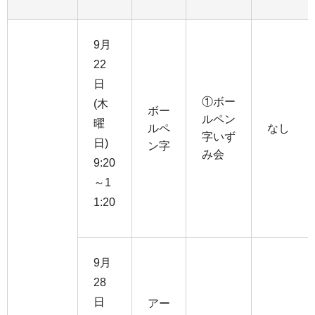
9月
22
日
①ボー
(木
ボー
ルペン
曜
ルペ
なし
字いず
日)
ン字
み会
9:20
～1
1:20
9月
28
日
アー