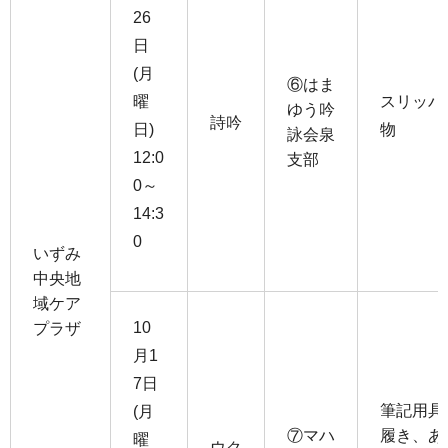
26
日
(月
⑥はま
曜
スリッパ
ゆう吟
詩吟
日)
物
詠会泉
12:0
支部
0～
14:3
0
いずみ
中央地
域ケア
10
プラザ
月1
7日
筆記用具
(月
⑦マハ
履き、あ
曜
ウク