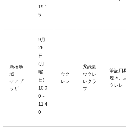
19:1
5
9月
26
日
(月
新橋地
㉔緑園
筆記用具
曜
域
ウク
ウクレ
履き、あ
日)
ケアプ
レレ
レクラ
クレレ
10:0
ラザ
ブ
0～
11:4
0