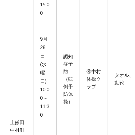
15:0
0
9月
28
日
認知
症予
(水
防
⑳中村
曜
タオル、
（転
体操ク
日)
動靴
倒予
ラブ
10:0
防体
0～
操）
11:3
0
上飯田
中村町