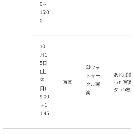
0～
15:0
0
10
月1
5日
㉝フォ
(土
あれば自
トサー
曜
写真
った写真
クル写
日)
タ（5枚
楽
9:00
～1
1:45