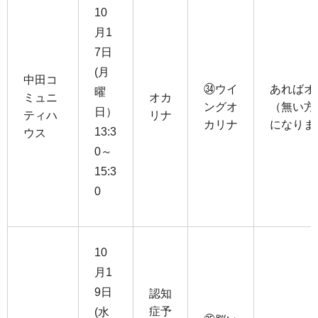
10
月1
7日
(月
中田コ
㉞ウイ
あればオ
曜
ミュニ
オカ
ングオ
（無い方
日）
ティハ
リナ
カリナ
になりま
13:3
ウス
0～
15:3
0
10
月1
9日
認知
症予
(水