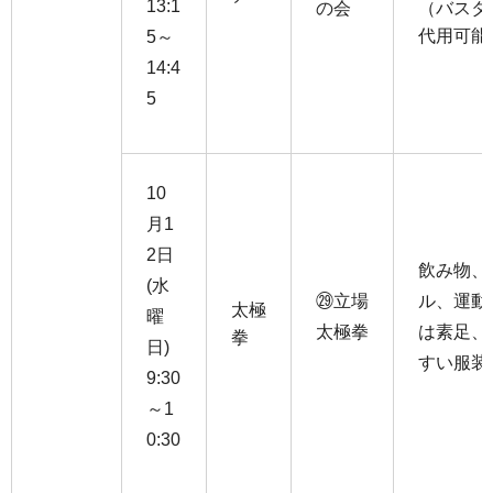
13:1
の会
（バスタ
代用可能
5～
14:4
5
10
月1
2日
飲み物、
(水
㉙立場
ル、運動
太極
曜
太極拳
は素足、
拳
日)
すい服装
9:30
～1
0:30