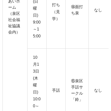
あいホ
(日
打ち
⑭面打
ーム
曜
なし
（見
ち泉
（泉区
日)
学）
社会福
9:00
祉協議
～1
会内）
5:00
10
月1
3日
(木
⑮泉区
曜
手話サ
手話
なし
日)
ークル
10:0
「鈴」
0～