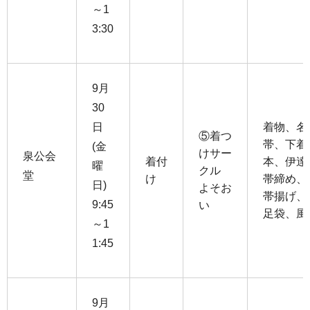
～1
3:30
9月
30
日
着物、名
⑤着つ
帯、下着
(金
けサー
泉公会
着付
本、伊達
曜
クル
堂
け
帯締め、
日)
よそお
帯揚げ、
9:45
い
足袋、風
～1
1:45
9月