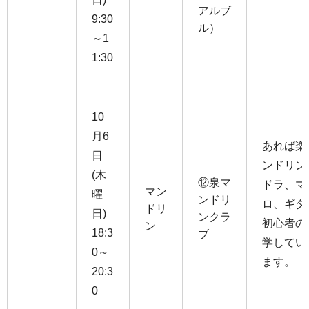
アルブ
9:30
ル）
～1
1:30
10
月6
あれば楽
日
ンドリン
(木
⑫泉マ
ドラ、マ
マン
曜
ンドリ
ロ、ギタ
ドリ
日)
ンクラ
初心者の
ン
18:3
ブ
学してい
0～
ます。
20:3
0