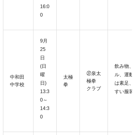
16:0
0
9月
25
日
(日
飲み物、
㊲泉太
曜
ル、運動
中和田
太極
極拳
日)
は素足、
中学校
拳
クラブ
13:3
すい服装
0～
14:3
0