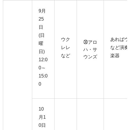
9月
25
日
(日
ウク
あればウ
㉚アロ
曜
レレ
など演奏
ハ・サ
日)
など
楽器
ウンズ
12:0
0～
15:0
0
10
月1
0日