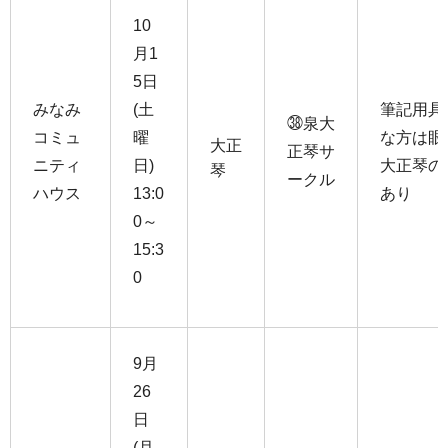
10
月1
5日
みなみ
(土
筆記用具
㊳泉大
コミュ
曜
な方は眼
大正
正琴サ
ニティ
日)
大正琴の
琴
ークル
ハウス
13:0
あり
0～
15:3
0
9月
26
日
(月