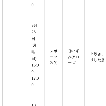
0
9月
26
日
(月
スポ
⑨いず
曜
上履き、
ーツ
みアロ
日)
りした服
吹矢
ーズ
16:0
0～
17:0
0
10