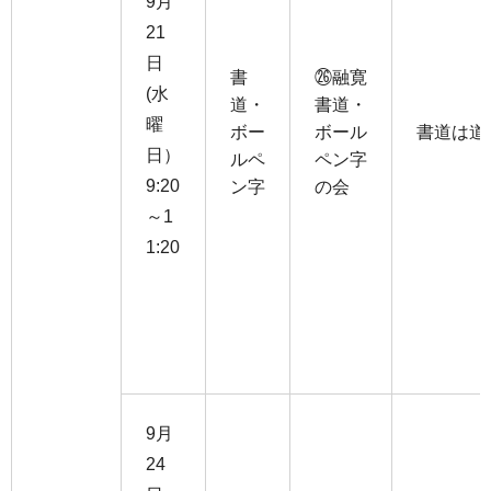
9月
21
日
書
㉖融寛
(水
道・
書道・
曜
ボー
ボール
書道は道
日）
ルペ
ペン字
9:20
ン字
の会
～1
1:20
9月
24