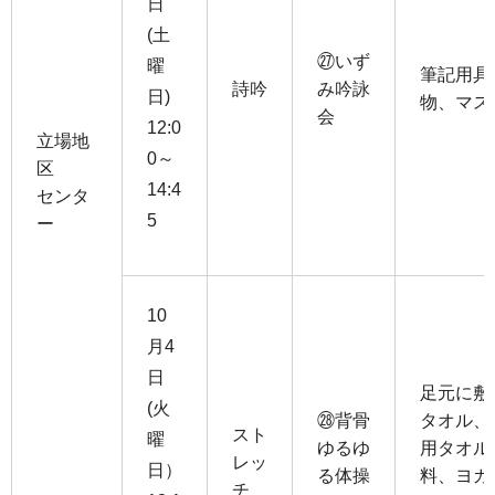
日
(土
㉗いず
曜
筆記用具
詩吟
み吟詠
日)
物、マス
会
12:0
立場地
0～
区
14:4
センタ
5
ー
10
月4
日
足元に敷
(火
㉘背骨
タオル、
スト
曜
ゆるゆ
用タオル
レッ
日）
る体操
料、ヨガ
チ