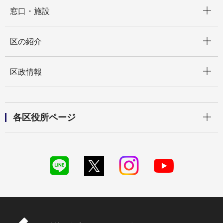
開く
窓口・施設
開く
区の紹介
開く
区政情報
開く
各区役所ページ