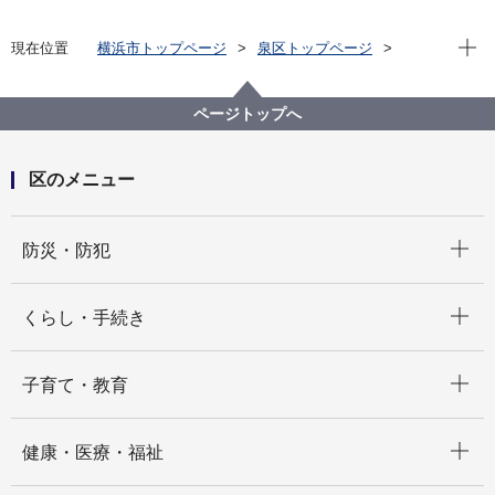
現在位
現在位置
横浜市トップページ
泉区トップページ
くらし・手続き
戸籍・税・保険
戸籍・住民票・印鑑登録・マイナンバーカード
就学手続き
区域外就学届出の郵送受付について
ページトップへ
区のメニュー
開く
防災・防犯
開く
くらし・手続き
開く
子育て・教育
開く
健康・医療・福祉