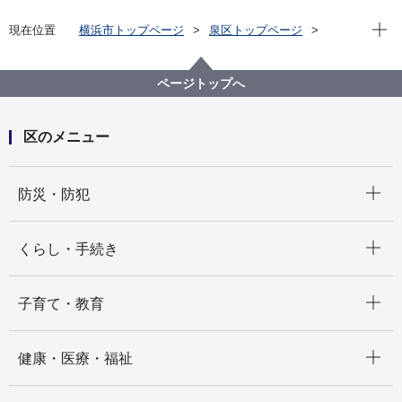
現在位
現在位置
横浜市トップページ
泉区トップページ
子育て・教育
青少年育成
ページトップへ
区のメニュー
開く
防災・防犯
開く
くらし・手続き
開く
子育て・教育
開く
健康・医療・福祉
開く