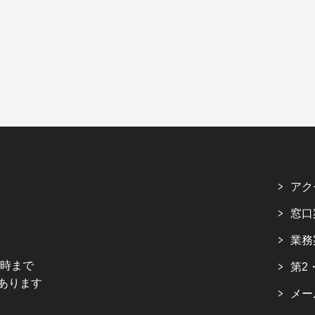
アク
窓口
業務
5時まで
第2
あります
メー