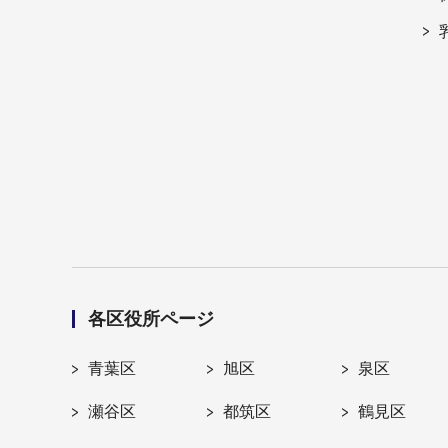
各区役所ページ
青葉区
旭区
泉区
瀬谷区
都筑区
鶴見区