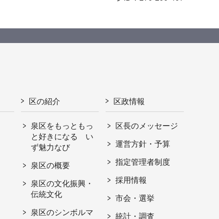
区の紹介
区政情報
泉区をもっともっ
区長のメッセージ
と好きになる い
運営方針・予算
ず魅力なび
指定管理者制度
泉区の概要
採用情報
泉区の文化振興・
伝統文化
市会・選挙
泉区のシンボルマ
統計・調査