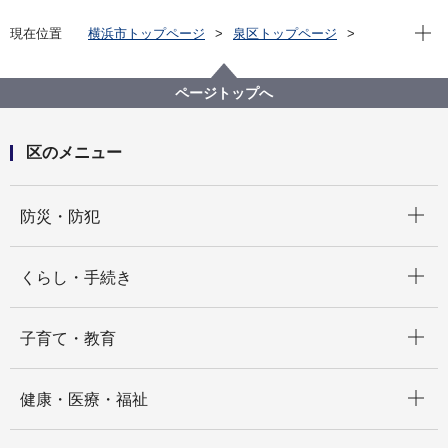
現在位
現在位置
横浜市トップページ
泉区トップページ
健康・医療・福祉
健康・医療
健康づくり
相談・訪問
ページトップへ
区のメニュー
開く
防災・防犯
開く
くらし・手続き
開く
子育て・教育
開く
健康・医療・福祉
開く