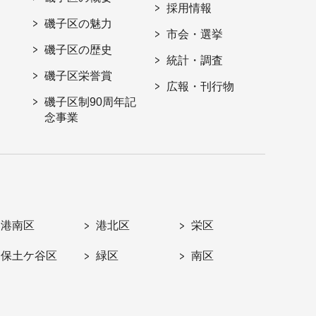
採用情報
磯子区の魅力
市会・選挙
磯子区の歴史
統計・調査
磯子区栄誉賞
広報・刊行物
磯子区制90周年記
念事業
港南区
港北区
栄区
保土ケ谷区
緑区
南区