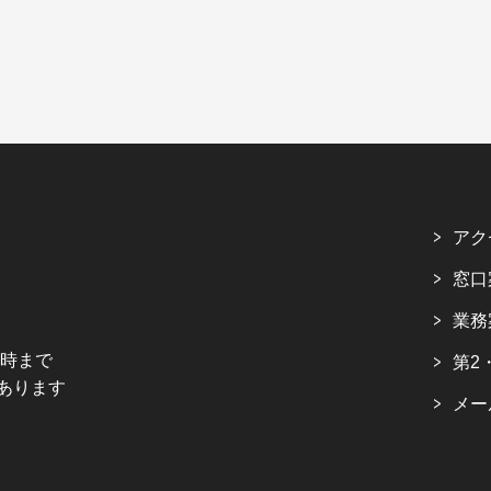
アク
窓口
業務
5時まで
第2
あります
メー