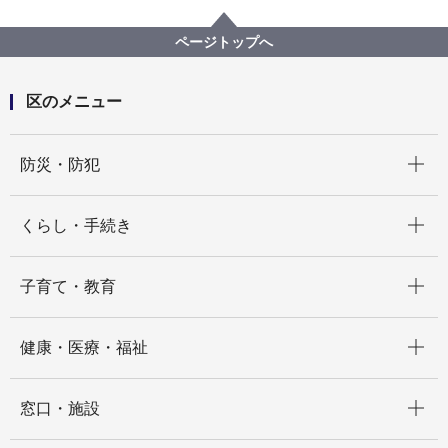
区の紹介
磯子区の魅力
花の見どころ情報
【募集終了】【JR東日本との協働企画！】あなたが写
した「磯子の梅」
ページトップへ
区のメニュー
開く
防災・防犯
開く
くらし・手続き
開く
子育て・教育
開く
健康・医療・福祉
開く
窓口・施設