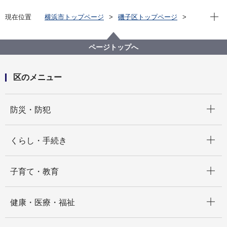
現在位
現在位置
横浜市トップページ
磯子区トップページ
区政情報
運営方針・予算
予算・主要事業
令和4年度 予算
ページトップへ
区のメニュー
開く
防災・防犯
開く
くらし・手続き
開く
子育て・教育
開く
健康・医療・福祉
開く