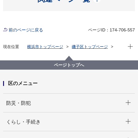
前のページに戻る
ページID：174-706-557
現在位
現在位置
横浜市トップページ
磯子区トップページ
区政情報
指定管理者制度
区民文化センター
ページトップへ
区のメニュー
開く
防災・防犯
開く
くらし・手続き
開く