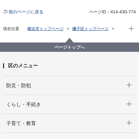
前のページに戻る
ページID：414-430-774
現在位
現在位置
横浜市トップページ
磯子区トップページ
区政情報
指定管理者制度
コミュニティハウス
ページトップへ
区のメニュー
開く
防災・防犯
開く
くらし・手続き
開く
子育て・教育
開く