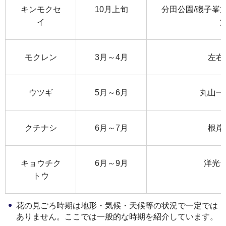
キンモクセ
10月上旬
分田公園/磯子峯
イ
モクレン
3月～4月
左右
ウツギ
5月～6月
丸山一
クチナシ
6月～7月
根岸
キョウチク
6月～9月
洋光台
トウ
花の見ごろ時期は地形・気候・天候等の状況で一定では
ありません。ここでは一般的な時期を紹介しています。