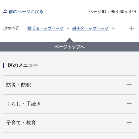
前のページに戻る
ページID：953-605-879
現在位
現在位置
横浜市トップページ
磯子区トップページ
くらし・手続き
まちづくり・環境
土木事務所
磯子区内の公園紹介
花の見所カレンダー
ページトップへ
区のメニュー
開く
防災・防犯
開く
くらし・手続き
開く
子育て・教育
開く