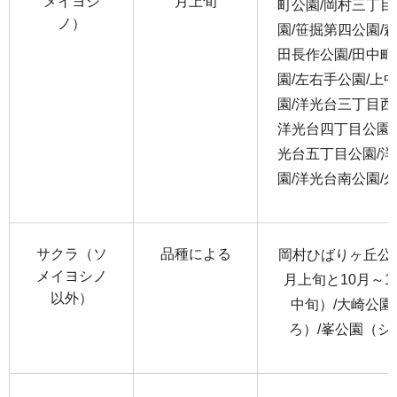
メイヨシ
月上旬
町公園/岡村三丁目
ノ）
園/笹掘第四公園/
田長作公園/田中町
園/左右手公園/上
園/洋光台三丁目西
洋光台四丁目公園/
光台五丁目公園/洋
園/洋光台南公園/
サクラ（ソ
品種による
岡村ひばりヶ丘公
メイヨシノ
月上旬と10月～
以外）
中旬）/大崎公園
ろ）/峯公園（シ