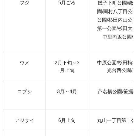
フジ
5月ごろ
磯子下町公園/磯
園/岡村八丁目公
公園/杉田内山公
第一公園/杉田大
中里向坂公園/
ウメ
2月下旬～3
中原公園/杉田梅
月上旬
光台西公園/
コブシ
3月～4月
芦名橋公園/笹掘
アジサイ
6月上旬
丸山一丁目第二公