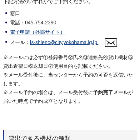
下記方法のいずれかでご予約ください。
窓口
電話：045-754-2390
電子申請（外部サイト）
メール：
is-shienc@city.yokohama.lg.jp
※メールには必ず①登録番号②氏名③連絡先④貸出機材⑤
貸出希望日⑥返却日⑦使用目的を記載ください。
※メール受付後に、当センターから予約の可否を返信いた
します。
※メール予約の場合は、メール受付後に
予約完了メール
が
届いた時点で予約成立となります。
貸出できる機材の種類