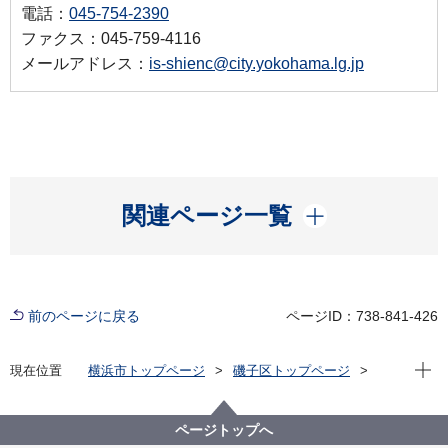
電話：
045-754-2390
ファクス：045-759-4116
メールアドレス：
is-shienc@city.yokohama.lg.jp
開く
関連ページ一覧
前のページに戻る
ページID：738-841-426
現在位
現在位置
横浜市トップページ
磯子区トップページ
くらし・手続き
市民協働・学び
協働・支援
区民活動支援センター
機材が使えます
機材の貸出
ページトップへ