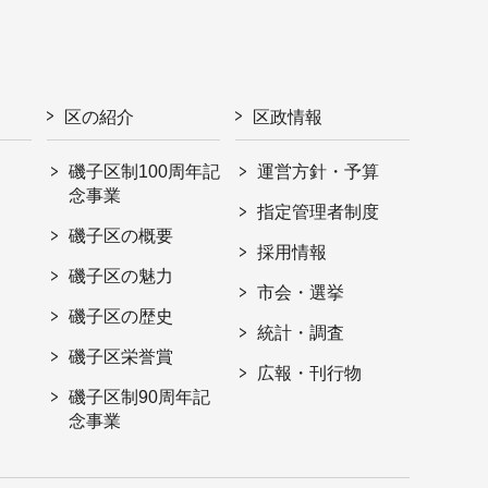
区の紹介
区政情報
磯子区制100周年記
運営方針・予算
念事業
指定管理者制度
磯子区の概要
採用情報
磯子区の魅力
市会・選挙
磯子区の歴史
統計・調査
磯子区栄誉賞
広報・刊行物
磯子区制90周年記
念事業