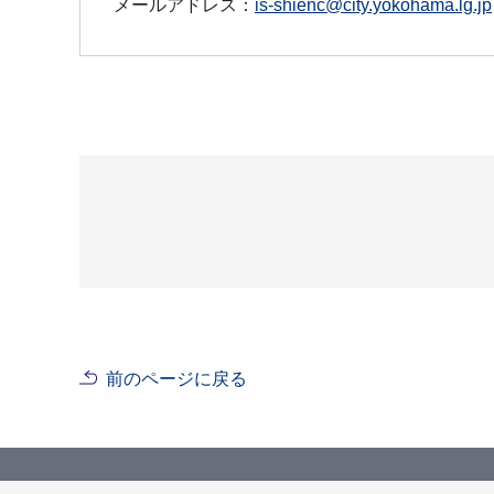
メールアドレス：
is-shienc@city.yokohama.lg.jp
前のページに戻る