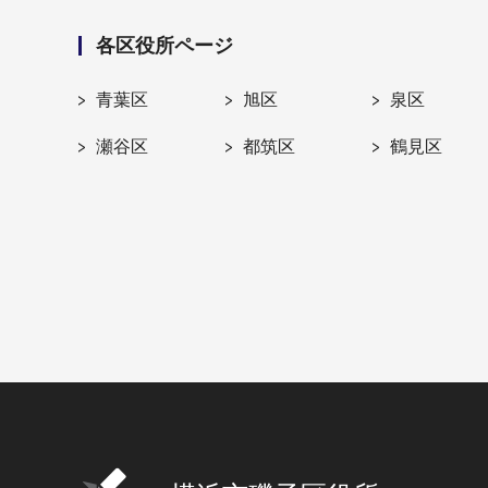
各区役所ページ
青葉区
旭区
泉区
瀬谷区
都筑区
鶴見区