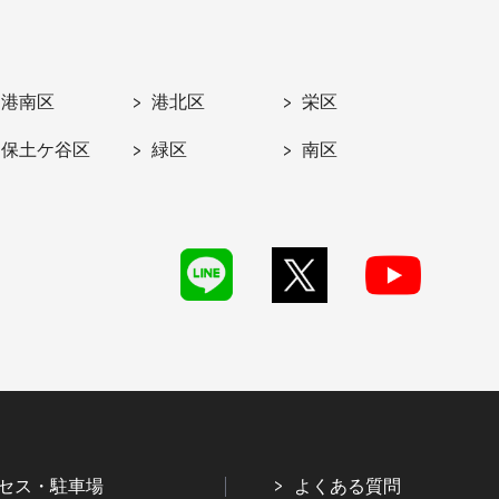
港南区
港北区
栄区
保土ケ谷区
緑区
南区
セス・駐車場
よくある質問