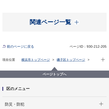
開く
関連ページ一覧
前のページに戻る
ページID：930-212-205
現在位
現在位置
横浜市トップページ
磯子区トップページ
健康・医療・福祉
健康・医療
ページトップへ
区のメニュー
開く
防災・防犯