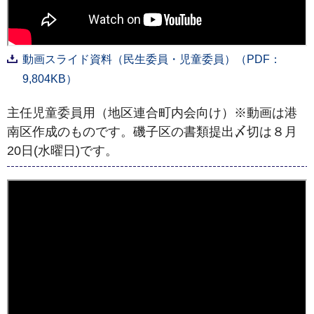
動画スライド資料（民生委員・児童委員）（PDF：
9,804KB）
主任児童委員用（地区連合町内会向け）※動画は港
南区作成のものです。磯子区の書類提出〆切は８月
20日(水曜日)です。