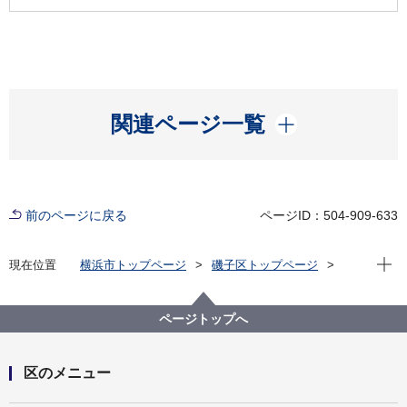
開く
関連ページ一覧
前のページに戻る
ページID：504-909-633
現在位
現在位置
横浜市トップページ
磯子区トップページ
健康・医療・福祉
福祉・介護
地域福祉保健
民生委員・児童委員
民生委員・児童委員推薦事務
ページトップへ
区のメニュー