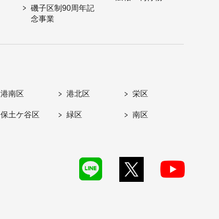
磯子区制90周年記
念事業
港南区
港北区
栄区
保土ケ谷区
緑区
南区