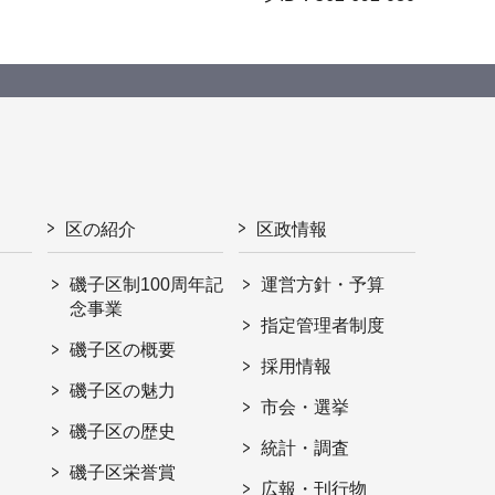
区の紹介
区政情報
磯子区制100周年記
運営方針・予算
念事業
指定管理者制度
磯子区の概要
採用情報
磯子区の魅力
市会・選挙
磯子区の歴史
統計・調査
磯子区栄誉賞
広報・刊行物