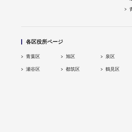
各区役所ページ
青葉区
旭区
泉区
瀬谷区
都筑区
鶴見区