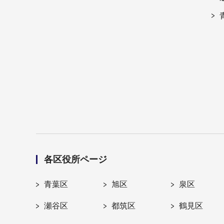
各区役所ページ
青葉区
旭区
泉区
瀬谷区
都筑区
鶴見区