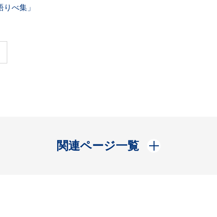
語りべ集」
開く
関連ページ一覧