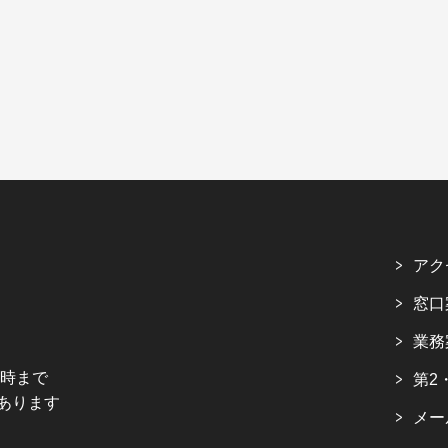
アク
窓口
業務
5時まで
第2
あります
メー