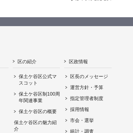
区の紹介
区政情報
保土ケ谷区公式マ
区長のメッセージ
スコット
運営方針・予算
保土ケ谷区制100周
指定管理者制度
年関連事業
採用情報
保土ケ谷区の概要
市会・選挙
保土ケ谷区の魅力紹
介
統計・調査