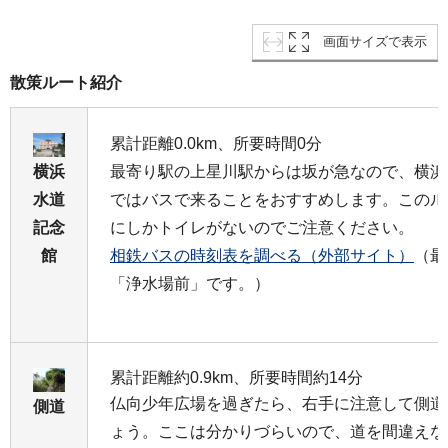
画面サイズで表示
散策ルート紹介
累計距離0.0km、所要時間0分
横浜
最寄り駅の上星川駅からは坂が急なので、横浜
水道
ではバスで来ることをおすすめします。このル
記念
にしかトイレがないのでご注意ください。
館
相鉄バスの時刻表を調べる（外部サイト）
（最
「浄水場前」です。）
累計距離約0.9km、所要時間約14分
仏向少年広場を過ぎたら、右手に注意して側道
側道
ょう。ここは分かりづらいので、道を間違えな