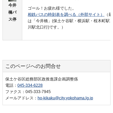
今井
ゴール！お疲れ様でした。
橋バ
相鉄バスの時刻表を調べる（外部サイト）
（最
ス停
は「今井橋」(保土ケ谷駅・横浜駅・桜木町駅
川駅北口行)です。）
このページへのお問合せ
保土ケ谷区総務部区政推進課企画調整係
電話：
045-334-6228
ファクス：045-333-7945
メールアドレス：
ho-kikaku@city.yokohama.lg.jp