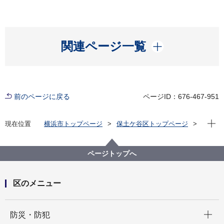
開く
関連ページ一覧
前のページに戻る
ページID：676-467-951
現在位
現在位置
横浜市トップページ
保土ケ谷区トップページ
区の紹介
保土ケ谷区の自然
ほどがや緑の軸（散策ルート）
保土ケ谷区の豊かな緑を楽しむ散策ルート【西谷浄水
ページトップへ
場－今井橋ルート】
区のメニュー
開く
防災・防犯