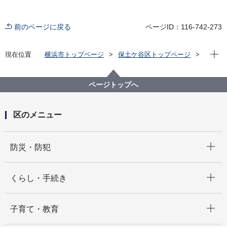
前のページに戻る
ページID：116-742-273
現在位
現在位置
横浜市トップページ
保土ケ谷区トップページ
区政情報
運営方針・予算
ページトップへ
区のメニュー
開く
防災・防犯
開く
くらし・手続き
開く
子育て・教育