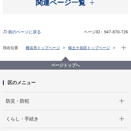
開く
関連ページ一覧
前のページに戻る
ページID：947-870-726
現在位
現在位置
横浜市トップページ
保土ケ谷区トップページ
区政情報
指定管理者制度
指定管理者の導入状況
常盤台コミュニティハウス
ページトップへ
第３期常盤台コミュニティハウス指定管理者導入状況
について
区のメニュー
開く
防災・防犯
開く
くらし・手続き