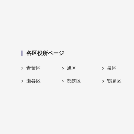
各区役所ページ
青葉区
旭区
泉区
瀬谷区
都筑区
鶴見区