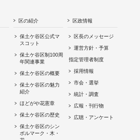
区の紹介
区政情報
保土ケ谷区公式マ
区長のメッセージ
スコット
運営方針・予算
保土ケ谷区制100周
指定管理者制度
年関連事業
採用情報
保土ケ谷区の概要
市会・選挙
保土ケ谷区の魅力
紹介
統計・調査
ほどがや花憲章
広報・刊行物
保土ケ谷区の歴史
広聴・アンケート
保土ケ谷区のシン
ボルマーク・木・