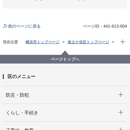
前のページに戻る
ページID：441-613-004
現在位
現在位置
横浜市トップページ
保土ケ谷区トップページ
区政情報
市会・選挙
ページトップへ
区のメニュー
開く
防災・防犯
開く
くらし・手続き
開く