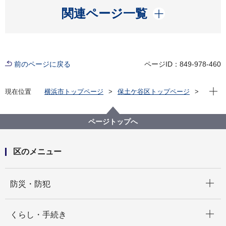
開く
関連ページ一覧
前のページに戻る
ページID：849-978-460
現在位
現在位置
横浜市トップページ
保土ケ谷区トップページ
区政情報
広報・刊行物
広報よこはま ほどがや区版
令和3年（2021年）分
ページトップへ
区のメニュー
開く
防災・防犯
開く
くらし・手続き