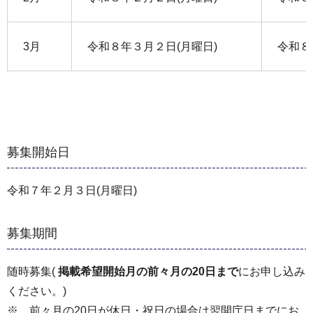
3月
令和８年３月２日(月曜日)
令和８
募集開始日
令和７年２月３日(月曜日)
募集期間
随時募集(
掲載希望開始月の前々月の20日まで
にお申し込み
ください。)
※ 前々月の20日が休日・祝日の場合は翌開庁日までにお