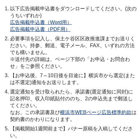
以下広告掲載申込書をダウンロードしてください。(次の
うちいずれか)
広告掲載申込書（Word用）
広告掲載申込書（PDF用）
必要事項を記入し、保土ケ谷区区政推進課までお送りく
ださい。持参、郵送、電子メール、FAX、いずれの方法
でも構いません。
※送付先の詳細は、ページ下部の「お申込・お問合わ
せ」をご参照ください。
【お申込後、7～10日後を目途に】横浜市から選定(また
は不選定)通知をお送りします。
選定通知を受け取られたら、承諾書(選定通知に同封)に
記名押印、収入印紙貼付ののち、2の申込先まで郵送し
てください。
なお、この承諾書及び
横浜市WEBページ広告標準約款
は
契約書のかわりになります。
【掲載開始1週間前まで】バナー原稿を入稿してくださ
い。