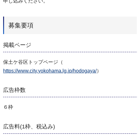
申し込みください。
募集要項
掲載ページ
保土ケ谷区トップページ（
https://www.city.yokohama.lg.jp/hodogaya/
）
広告枠数
６枠
広告料(1枠、税込み)