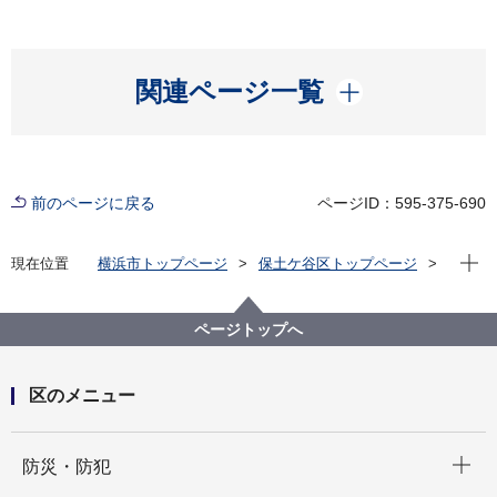
開く
関連ページ一覧
前のページに戻る
ページID：595-375-690
現在位
現在位置
横浜市トップページ
保土ケ谷区トップページ
区政情報
広報・刊行物
令和７年度保土ケ谷区バナー広告募集案内
ページトップへ
区のメニュー
開く
防災・防犯