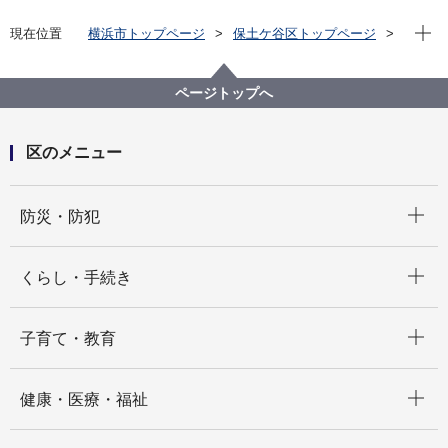
現在位
現在位置
横浜市トップページ
保土ケ谷区トップページ
区政情報
広聴・アンケート
ページトップへ
区のメニュー
開く
防災・防犯
開く
くらし・手続き
開く
子育て・教育
開く
健康・医療・福祉
開く