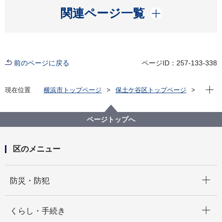
開く
関連ページ一覧
前のページに戻る
ページID：257-133-338
現在位
現在位置
横浜市トップページ
保土ケ谷区トップページ
くらし・手続き
戸籍・税・保険
税金
市税の納付・相談
ページトップへ
区のメニュー
開く
防災・防犯
開く
くらし・手続き