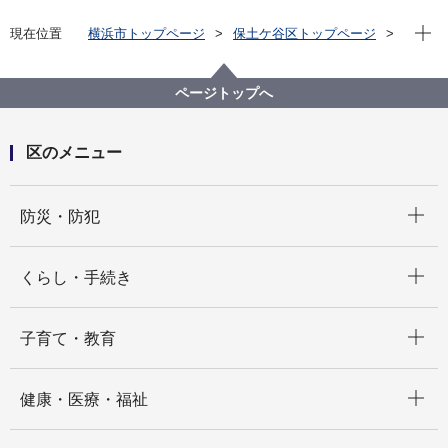
現在位
現在位置
横浜市トップページ
保土ケ谷区トップページ
くらし・手続き
戸籍・税・保険
戸籍・住民票・印鑑登録・マイナンバーカード
就学手続き
ページトップへ
区のメニュー
開く
防災・防犯
開く
くらし・手続き
開く
子育て・教育
開く
健康・医療・福祉
開く