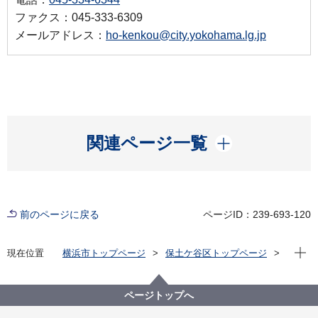
ファクス：045-333-6309
メールアドレス：
ho-kenkou@city.yokohama.lg.jp
開く
関連ページ一覧
前のページに戻る
ページID：239-693-120
現在位
現在位置
横浜市トップページ
保土ケ谷区トップページ
健康・医療・福祉
健康・医療
健康づくり
動画
ほどトレ～肩こり解消編～
ページトップへ