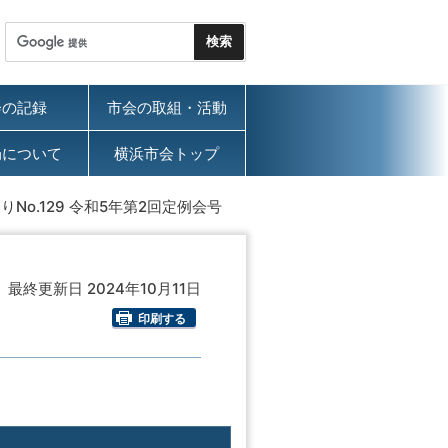
会の記録
市会の取組・活動
局について
横浜市会トップ
No.129 令和5年第2回定例会号
最終更新日 2024年10月11日
印刷する