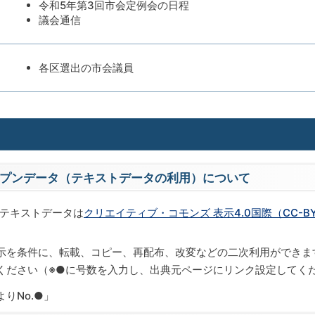
令和5年第3回市会定例会の日程
議会通信
各区選出の市会議員
プンデータ（テキストデータの利用）について
りテキストデータは
クリエイティブ・コモンズ 表示4.0国際（CC-BY
。
示を条件に、転載、コピー、再配布、改変などの二次利用ができま
ください（※●に号数を入力し、出典元ページにリンク設定してく
りNo.●」