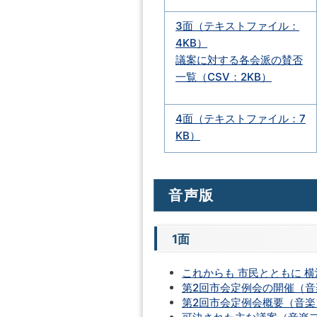
3面（テキストファイル：
4KB）
議案に対する各会派の賛否
一覧（CSV：2KB）
4面（テキストファイル：7
KB）
音声版
1面
これからも 市民とともに 横
第2回市会定例会の開催（音楽
第2回市会定例会概要（音楽フ