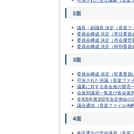
可決された主な議案（音楽ファ
2面
議長・副議長 決定（音楽ファイ
委員会構成 決定（常任委員会）
委員会構成 決定（市会運営委
委員会構成 決定（特別委員会）
3面
委員会構成 決定（監査委員ほ
可決された決議（音楽ファイル
議案に対する各会派の賛否一覧
会派別議員一覧及び各会派所属
令和5年第3回市会定例会の日
議会通信（音楽ファイル(MP3
4面
各区選出の市会議員（音楽ファイ