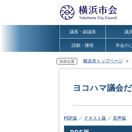
議長・副議長
議
請願・陳情
市会の
横浜市トップページ
現在位置
ヨコハマ議会だよ
PDF版
／
テキスト版
／
音声版