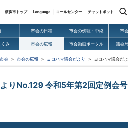
横浜市トップ
Language
コールセンター
チャットボット
員
市会の日程
市会の傍聴・中継
市
しくみ
市会の広報
市会動画ポータル
議会
市会
市会の広報
ヨコハマ議会だより
ヨコハマ議会だより
りNo.129 令和5年第2回定例会号