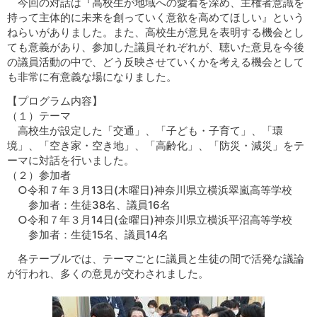
今回の対話は『高校生が地域への愛着を深め、主権者意識を
持って主体的に未来を創っていく意欲を高めてほしい』という
ねらいがありました。また、高校生が意見を表明する機会とし
ても意義があり、参加した議員それぞれが、聴いた意見を今後
の議員活動の中で、どう反映させていくかを考える機会として
も非常に有意義な場になりました。
【プログラム内容】
（１）テーマ
高校生が設定した「交通」、「子ども・子育て」、「環
境」、「空き家・空き地」、「高齢化」、「防災・減災」をテ
ーマに対話を行いました。
（２）参加者
○令和７年３月13日(木曜日)神奈川県立横浜翠嵐高等学校
参加者：生徒38名、議員16名
○令和７年３月14日(金曜日)神奈川県立横浜平沼高等学校
参加者：生徒15名、議員14名
各テーブルでは、テーマごとに議員と生徒の間で活発な議論
が行われ、多くの意見が交わされました。