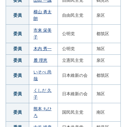
委員
山田 一誠
自由民主党
鶴見区
横山 勇太
委員
自由民主党
泉区
朗
市来 栄美
委員
公明党
都筑区
子
委員
木内 秀一
公明党
旭区
委員
麓 理恵
立憲民主党
泉区
いそべ 尚
委員
日本維新の会
都筑区
哉
くしだ 久
委員
日本維新の会
旭区
子
熊本 ちひ
委員
国民民主党
南区
ろ