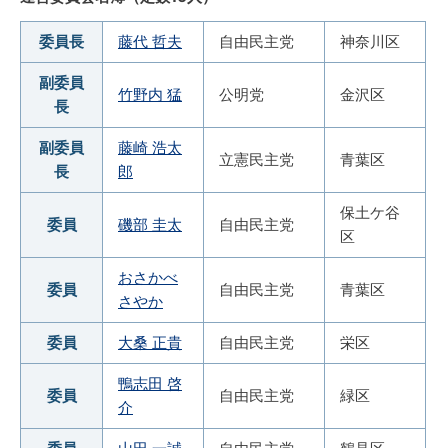
委員長
藤代 哲夫
自由民主党
神奈川区
副委員
竹野内 猛
公明党
金沢区
長
副委員
藤崎 浩太
立憲民主党
青葉区
長
郎
保土ケ谷
委員
磯部 圭太
自由民主党
区
おさかべ
委員
自由民主党
青葉区
さやか
委員
大桑 正貴
自由民主党
栄区
鴨志田 啓
委員
自由民主党
緑区
介