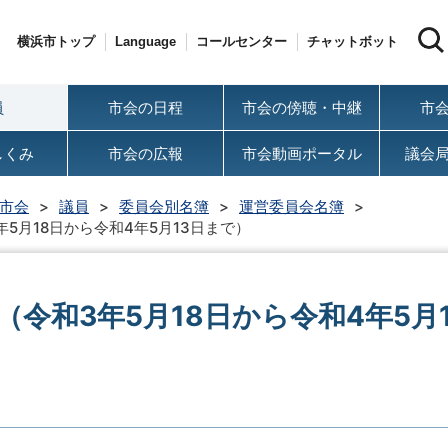
横浜市トップ
Language
コールセンター
チャットボット
員
市会の日程
市会の傍聴・中継
市
しくみ
市会の広報
市会動画ポータル
議会
市会
議員
委員会別名簿
運営委員会名簿
5月18日から令和4年5月13日まで）
（令和3年5月18日から令和4年5月