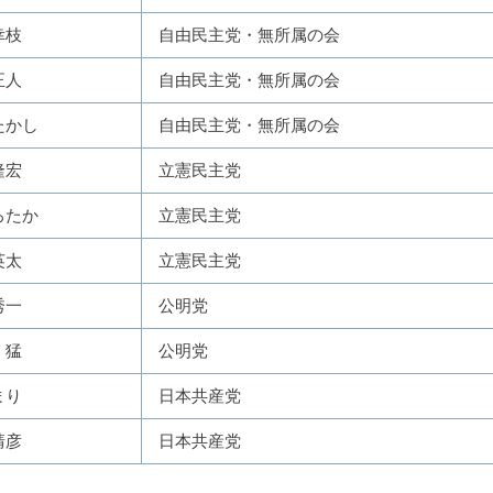
幸枝
自由民主党・無所属の会
正人
自由民主党・無所属の会
たかし
自由民主党・無所属の会
隆宏
立憲民主党
ろたか
立憲民主党
英太
立憲民主党
秀一
公明党
 猛
公明党
まり
日本共産党
靖彦
日本共産党