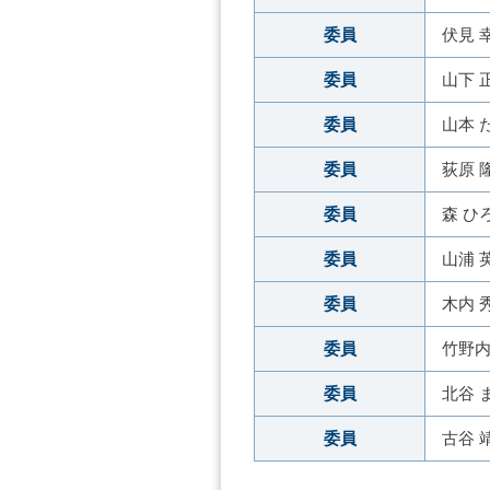
委員
伏見 
委員
山下 
委員
山本 
委員
荻原 
委員
森 ひ
委員
山浦 
委員
木内 
委員
竹野内
委員
北谷 
委員
古谷 