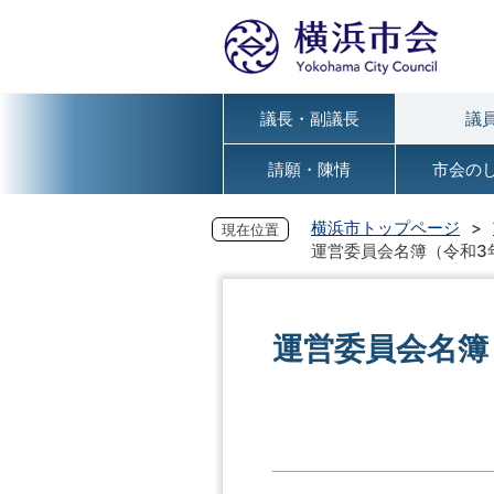
議長・副議長
議
請願・陳情
市会の
横浜市トップページ
現在位置
運営委員会名簿（令和3年
運営委員会名簿