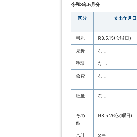
令和8年5月分
区分
支出年月日
弔慰
R8.5.15(金曜日)
見舞
なし
懇談
なし
会費
な
贈呈
なし
その
R8.5.26(火曜日)
他
合計
2件