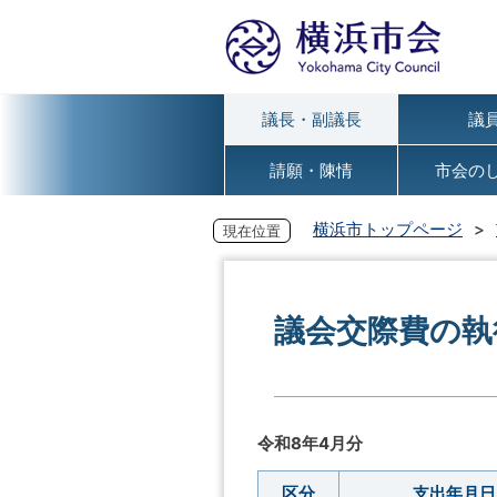
議長・副議長
議
請願・陳情
市会の
横浜市トップページ
現在位置
議会交際費の執
令和8年4月分
区分
支出年月日