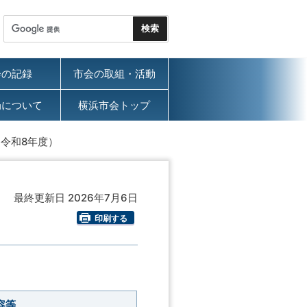
会の記録
市会の取組・活動
局について
横浜市会トップ
令和8年度）
最終更新日 2026年7月6日
印刷する
容等