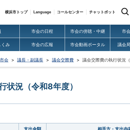
横浜市トップ
Language
コールセンター
チャットボット
員
市会の日程
市会の傍聴・中継
市
しくみ
市会の広報
市会動画ポータル
議会
市会
議長・副議長
議会交際費
議会交際費の執行状況（
行状況（令和8年度）
支出金額
相手方・支出内