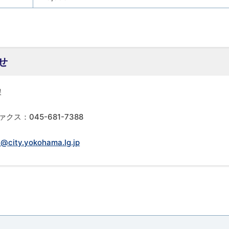
せ
課
ァクス：045-681-7388
@city.yokohama.lg.jp