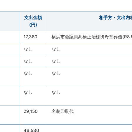
支出金額
相手方・支出内
(円)
17,380
横浜市会議員髙橋正治様御母堂葬儀(R8.5.1
なし
なし
なし
なし
し
なし
なし
なし
な
29,150
名刺印刷代
46,530