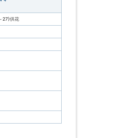
27)供花
し