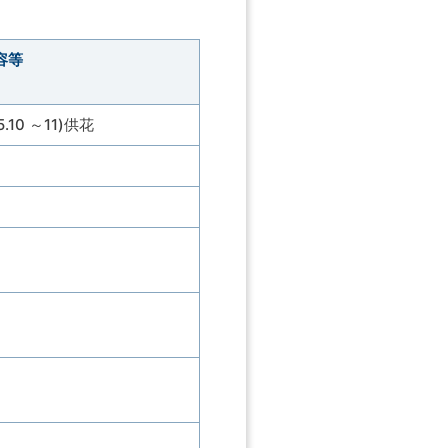
容等
0 ～11)供花
し