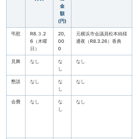
金
額
(円)
弔慰
R8.３.2
20,
元横浜市会議員松本純様
6（木曜
00
通夜（R8.3.26）香典
日）
0
見舞
なし
な
なし
し
懇談
なし
な
なし
し
会費
なし
な
なし
し