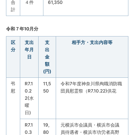
合
４件
61,350
計
令和７年10月分
区
支出
支
相手方・支出内容等
分
年月
出
日
金
額
(円)
弔
R7.1
11,5
令和7年度神奈川県殉職消防職
慰
0.2
50
団員慰霊祭（R7.10.22)供花
2(水
曜
日)
R7.1
19,
元横浜市会議員・横浜市会議
0.3
80
員待遇者・横浜市功労者高野