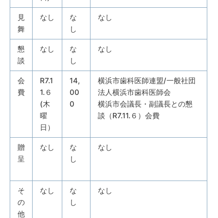
見
なし
な
なし
舞
し
懇
なし
な
なし
談
し
会
R7.1
14,
横浜市歯科医師連盟/一般社団
費
1.６
00
法人横浜市歯科医師会
(木
0
横浜市会議長・副議長との懇
曜
談（R7.11.６）会費
日）
贈
なし
な
なし
呈
し
そ
なし
な
なし
の
し
他