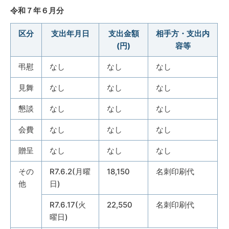
令和７年６月分
区分
支出年月日
支出金額
相手方・支出内
(円)
容等
弔慰
なし
なし
なし
見舞
なし
なし
なし
懇談
なし
なし
なし
会費
なし
なし
なし
贈呈
なし
なし
なし
その
R7.6.2(月曜
18,150
名刺印刷代
他
日)
R7.6.17(火
22,550
名刺印刷代
曜日)