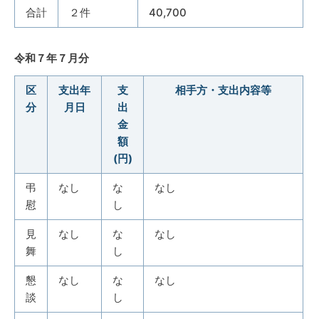
合計
２件
40,700
令和７年７月分
区
支出年
支
相手方・支出内容等
分
月日
出
金
額
(円)
弔
なし
な
なし
慰
し
見
なし
な
なし
舞
し
懇
なし
な
なし
談
し