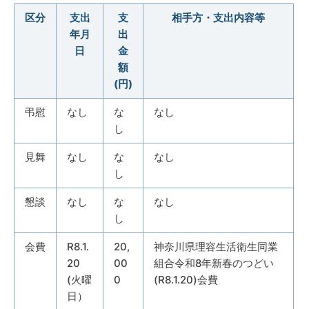
区分
支出
支
相手方・支出内容等
年月
出
日
金
額
(円)
弔慰
なし
な
なし
し
見舞
なし
な
なし
し
懇談
なし
な
なし
し
会費
R8.1.
20,
神奈川県理容生活衛生同業
20
00
組合令和8年新春のつどい
(火曜
0
(R8.1.20)会費
日）