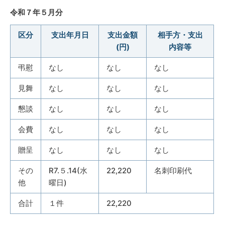
令和７年５月分
区分
支出年月日
支出金額
相手方・支出
(円)
内容等
弔慰
なし
なし
なし
見舞
なし
なし
なし
懇談
なし
なし
なし
会費
なし
なし
なし
贈呈
なし
なし
なし
その
R7.５.14(水
22,220
名刺印刷代
他
曜日)
合計
１件
22,220