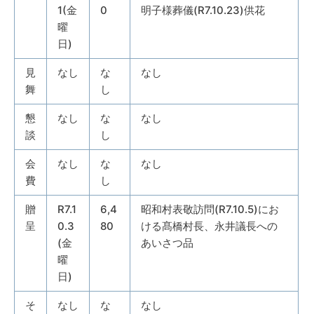
1(金
0
明子様葬儀(R7.10.23)供花
曜
日)
見
なし
な
なし
舞
し
懇
なし
な
なし
談
し
会
なし
な
なし
費
し
贈
R7.1
6,4
昭和村表敬訪問(R7.10.5)にお
呈
0.3
80
ける髙橋村長、永井議長への
(金
あいさつ品
曜
日)
そ
なし
な
なし