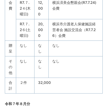
会
R7.７.
12,
横浜済美会懇親会(R7.7.24)
費
2４(木
00
会費
曜日)
0
R7.７.
20,
横浜市介護老人保健施設経
2６(土
00
営者会 施設交流会（R7.7.2
曜日)
0
6）会費
贈
なし
な
なし
呈
し
そ
なし
な
なし
の
し
他
合
２件
32,000
計
令和７年８月分