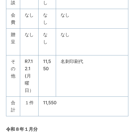
談
し
会
なし
な
なし
費
し
贈
なし
な
なし
呈
し
そ
R7.1
11,5
名刺印刷代
の
2.1
50
他
(月
曜
日）
合
１件
11,550
計
令和８年１月分