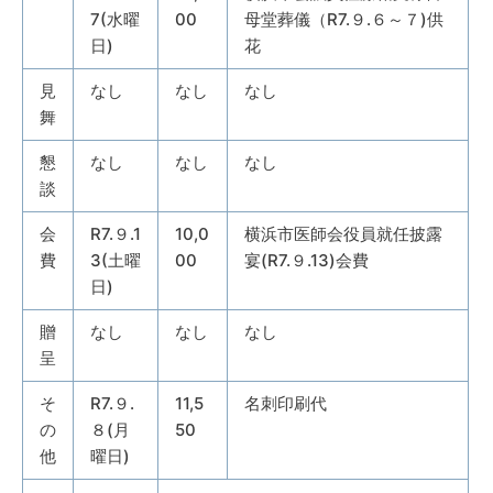
7(水曜
00
母堂葬儀（R7.９.６～７)供
日)
花
見
なし
なし
なし
舞
懇
なし
なし
なし
談
会
R7.９.1
10,0
横浜市医師会役員就任披露
費
3(土曜
00
宴(R7.９.13)会費
日)
贈
なし
なし
なし
呈
そ
R7.９.
11,5
名刺印刷代
の
８(月
50
他
曜日)