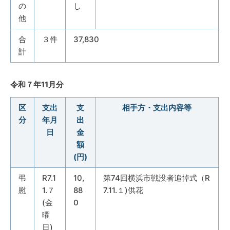
の
し
他
合
３件
37,830
計
令和７年11月分
区
支出
支
相手方・支出内容等
分
年月
出
日
金
額
(円)
弔
R7.1
10,
第74回横浜市戦没者追悼式（R
慰
1.７
88
7.11.１)供花
(金
0
曜
日)