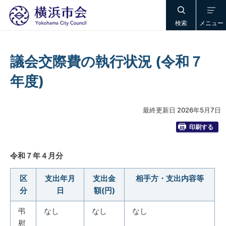
検索
メニュー
議会交際費の執行状況 (令和７
年度)
最終更新日 2026年5月7日
印刷する
令和７年４月分
区
支出年月
支出金
相手方・支出内容等
分
日
額(円)
弔
なし
なし
なし
慰