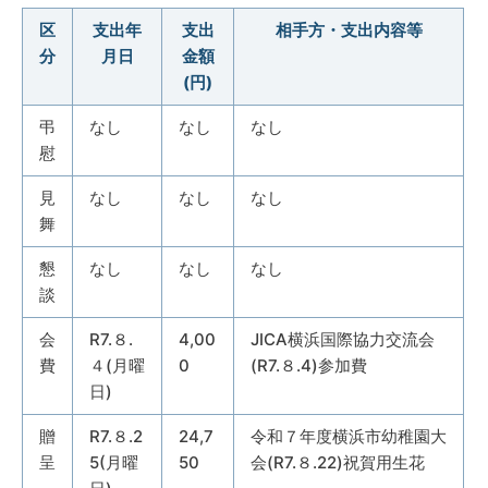
区
支出年
支出
相手方・支出内容等
分
月日
金額
(円)
弔
なし
なし
なし
慰
見
なし
なし
なし
舞
懇
なし
なし
なし
談
会
R7.８.
4,00
JICA横浜国際協力交流会
費
４(月曜
0
(R7.８.4)参加費
日)
贈
R7.８.2
24,7
令和７年度横浜市幼稚園大
呈
5(月曜
50
会(R7.８.22)祝賀用生花