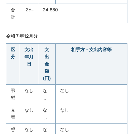
合
２件
24,880
計
令和７年12月分
区
支出
支
相手方・支出内容等
分
年月
出
日
金
額
(円)
弔
なし
な
なし
慰
し
見
なし
な
なし
舞
し
懇
なし
な
なし