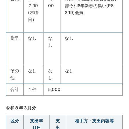
２.19
00
部令和8年新春の集い(R8.
(木曜
2.19)会費
日）
贈呈
なし
な
なし
し
その
なし
な
なし
他
し
合計
１件
5,000
令和８年３月分
区分
支出年
支
相手方・支出内容等
月日
出