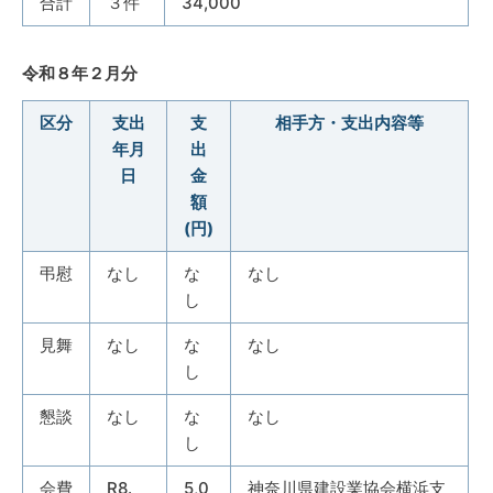
合計
３件
34,000
令和８年２月分
区分
支出
支
相手方・支出内容等
年月
出
日
金
額
(円)
弔慰
なし
な
なし
し
見舞
なし
な
なし
し
懇談
なし
な
なし
し
会費
R8.
5,0
神奈川県建設業協会横浜支