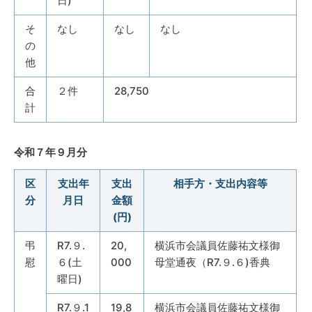
日)
そ
なし
なし
なし
の
他
合
２件
28,750
計
令和７年９月分
区
支出年
支出
相手方・支出内容等
分
月日
金額
(円)
弔
R7.９.
20,
横浜市会議員佐藤祐文様御
慰
６(土
000
母堂通夜（R7.９.６)香典
曜日)
R7.９.1
19,8
横浜市会議員佐藤祐文様御