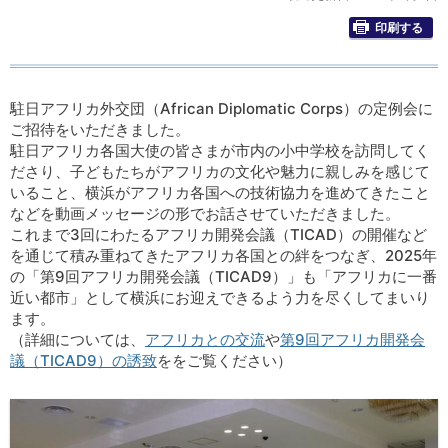
印刷する
駐日アフリカ外交団（African Diplomatic Corps）の定例会に
ご招待をいただきました。
駐日アフリカ各国大使の皆さまが市内の小中学校を訪問してく
ださり、子どもたちがアフリカの文化や魅力に親しみを感じて
いること、横浜がアフリカ各国への技術協力を進めてきたこと
などを動画メッセージの形でお話させていただきました。
これまで3回にわたるアフリカ開発会議（TICAD）の開催など
を通じて積み重ねてきたアフリカ各国との絆をつなぎ、2025年
の「第9回アフリカ開発会議（TICAD9）」も「アフリカに一番
近い都市」として横浜にお迎えできるよう力を尽くしてまいり
ます。
（詳細については、
アフリカとの交流
や
第9回アフリカ開発会
議（TICAD9）の誘致
ををご覧ください）