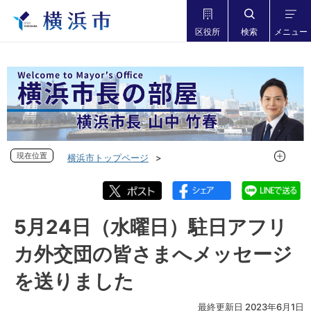
区役所
検索
メニュー
現在位置
現在位置
横浜市トップページ
市長の部屋 横浜市長山中竹春
フォトダイアリー
フォトダイアリー 2023年度
フォトダイアリー 2023年5月
5月24日（水曜日）駐日アフリ
5月24日（水曜日）駐日アフリカ外交団の皆さまへメッセージ
カ外交団の皆さまへメッセージ
を送りました
を送りました
最終更新日 2023年6月1日