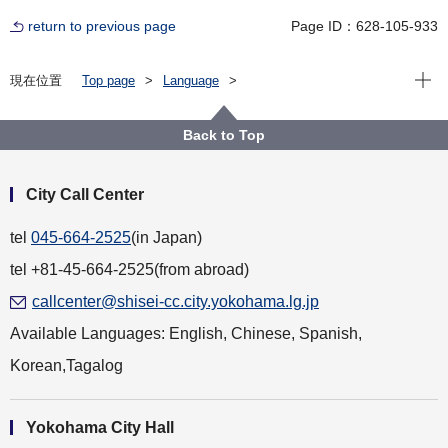
return to previous page
Page ID：628-105-933
Open
現在位置
Top page
Language
For Residents（横浜に住んでいる人）
English
About the City of Yokohama（横浜市について）
Other（その他）
Back to Top
City Administration Information（市政情報）
International（国際）
International Exchanges by Yokohama
City Call Center
tel
045-664-2525
(in Japan)
tel +81-45-664-2525(from abroad)
callcenter@shisei-cc.city.yokohama.lg.jp
Available Languages: English, Chinese, Spanish,
Korean,Tagalog
Yokohama City Hall